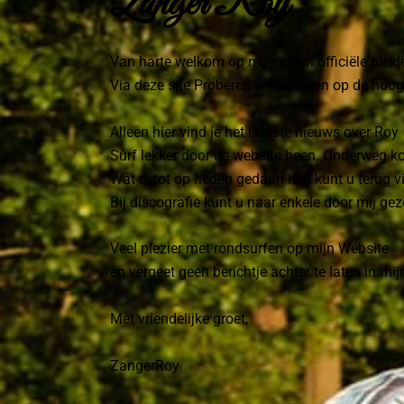
Zanger Roy
Van harte welkom op mijn eigen officiële plekje
Via deze site Proberen we iedereen op de hoog
Alleen hier vind je het laatste nieuws over Roy
Surf lekker door de website heen. Onderweg kom 
Wat ik tot op heden gedaan heb kunt u terug v
Bij discografie kunt u naar enkele door mij g
Veel plezier met rondsurfen op mijn Website
en vergeet geen berichtje achter te laten in mi
Met vriendelijke groet,
ZangerRoy