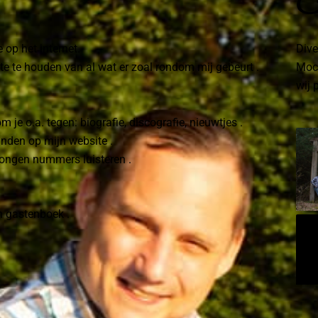
F
 op het internet.
Dive
te te houden van al wat er zoal rondom mij gebeurt .
Moch
wij 
je o.a. tegen: biografie, discografie, nieuwtjes .
inden op mijn website .
ezongen nummers luisteren .
jn gastenboek .