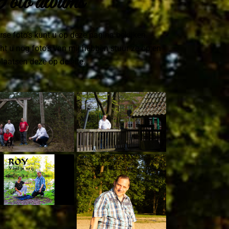
oto albums
rse foto’s kunt u op deze pagina bekijken.
t u nog foto’s van mij hebben stuur ze op en
plaatsen deze op de site.