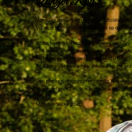
Zanger Roy
Van harte welkom op mijn eigen officiële plekje
Via deze site Proberen we iedereen op de hoog
Alleen hier vind je het laatste nieuws over Roy
Surf lekker door de website heen. Onderweg kom 
Wat ik tot op heden gedaan heb kunt u terug v
Bij discografie kunt u naar enkele door mij g
Veel plezier met rondsurfen op mijn Website
en vergeet geen berichtje achter te laten in mi
Met vriendelijke groet,
ZangerRoy