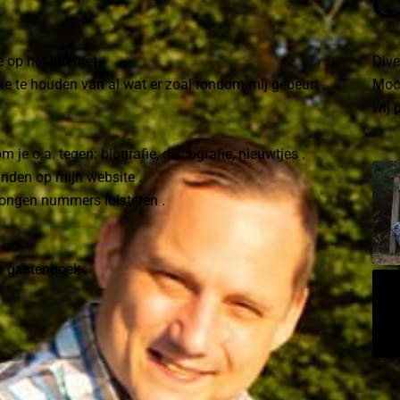
F
 op het internet.
Dive
te te houden van al wat er zoal rondom mij gebeurt .
Moch
wij 
je o.a. tegen: biografie, discografie, nieuwtjes .
inden op mijn website .
ezongen nummers luisteren .
jn gastenboek .