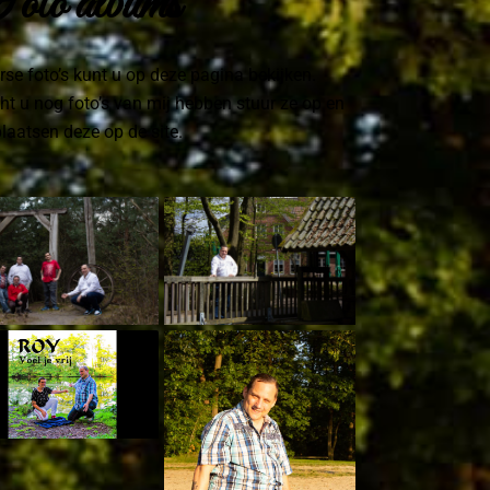
oto albums
rse foto’s kunt u op deze pagina bekijken.
t u nog foto’s van mij hebben stuur ze op en
plaatsen deze op de site.