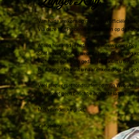
Zanger Roy
Van harte welkom op mijn eigen officiële plekje
Via deze site Proberen we iedereen op de hoog
Alleen hier vind je het laatste nieuws over Roy
Surf lekker door de website heen. Onderweg kom 
Wat ik tot op heden gedaan heb kunt u terug v
Bij discografie kunt u naar enkele door mij g
Veel plezier met rondsurfen op mijn Website
en vergeet geen berichtje achter te laten in mi
Met vriendelijke groet,
ZangerRoy