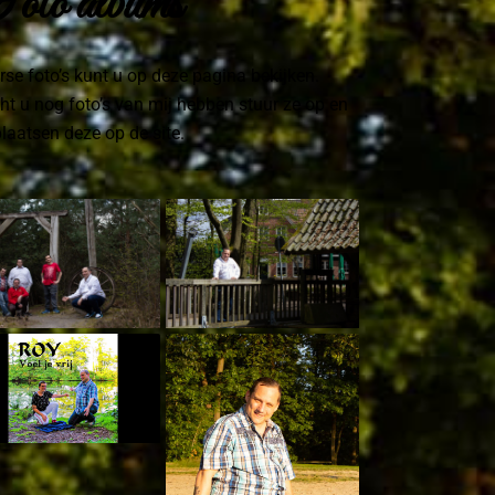
oto albums
rse foto’s kunt u op deze pagina bekijken.
t u nog foto’s van mij hebben stuur ze op en
plaatsen deze op de site.