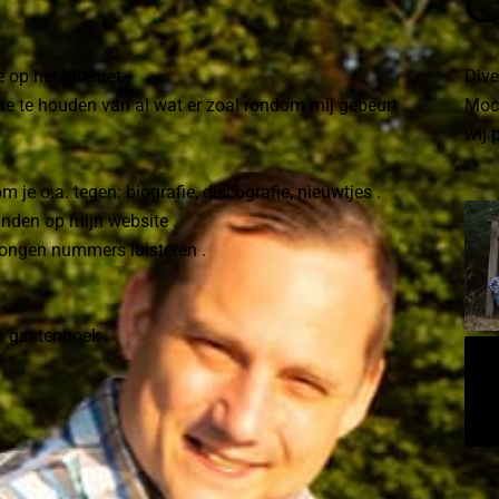
F
 op het internet.
Dive
te te houden van al wat er zoal rondom mij gebeurt .
Moch
wij 
je o.a. tegen: biografie, discografie, nieuwtjes .
inden op mijn website .
ezongen nummers luisteren .
jn gastenboek .