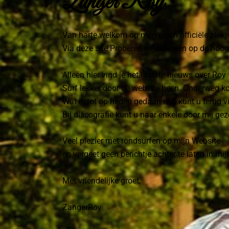
Zanger Roy
Van harte welkom op mijn eigen officiële plekje
Via deze site Proberen we iedereen op de hoog
Alleen hier vind je het laatste nieuws over Roy
Surf lekker door de website heen. Onderweg kom 
Wat ik tot op heden gedaan heb kunt u terug v
Bij discografie kunt u naar enkele door mij g
Veel plezier met rondsurfen op mijn Website
en vergeet geen berichtje achter te laten in mi
Met vriendelijke groet,
ZangerRoy