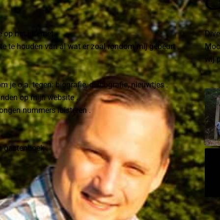
F
 op het internet.
Dive
te te houden van al wat er zoal rondom mij gebeurt .
Moch
wij 
je o.a. tegen: biografie, discografie, nieuwtjes .
inden op mijn website .
ezongen nummers luisteren .
jn gastenboek .