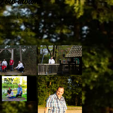
oto albums
rse foto’s kunt u op deze pagina bekijken.
t u nog foto’s van mij hebben stuur ze op en
plaatsen deze op de site.