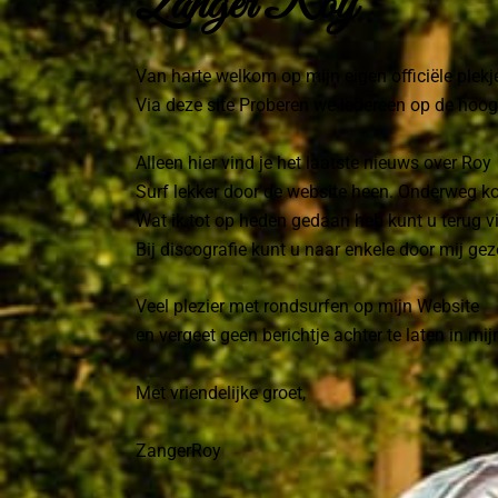
Zanger Roy
Van harte welkom op mijn eigen officiële plekje
Via deze site Proberen we iedereen op de hoog
Alleen hier vind je het laatste nieuws over Roy
Surf lekker door de website heen. Onderweg kom 
Wat ik tot op heden gedaan heb kunt u terug v
Bij discografie kunt u naar enkele door mij g
Veel plezier met rondsurfen op mijn Website
en vergeet geen berichtje achter te laten in mi
Met vriendelijke groet,
ZangerRoy