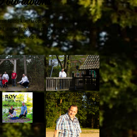
oto albums
rse foto’s kunt u op deze pagina bekijken.
t u nog foto’s van mij hebben stuur ze op en
plaatsen deze op de site.