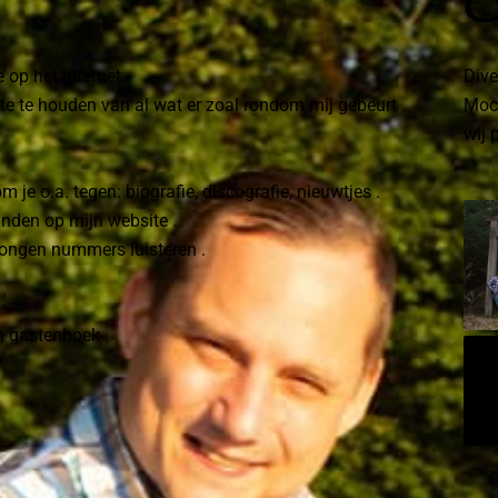
F
 op het internet.
Dive
te te houden van al wat er zoal rondom mij gebeurt .
Moch
wij 
je o.a. tegen: biografie, discografie, nieuwtjes .
inden op mijn website .
ezongen nummers luisteren .
jn gastenboek .