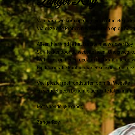
Zanger Roy
Van harte welkom op mijn eigen officiële plekje
Via deze site Proberen we iedereen op de hoog
Alleen hier vind je het laatste nieuws over Roy
Surf lekker door de website heen. Onderweg kom 
Wat ik tot op heden gedaan heb kunt u terug v
Bij discografie kunt u naar enkele door mij g
Veel plezier met rondsurfen op mijn Website
en vergeet geen berichtje achter te laten in mi
Met vriendelijke groet,
ZangerRoy