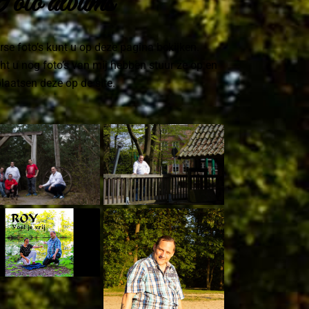
oto albums
rse foto’s kunt u op deze pagina bekijken.
t u nog foto’s van mij hebben stuur ze op en
plaatsen deze op de site.