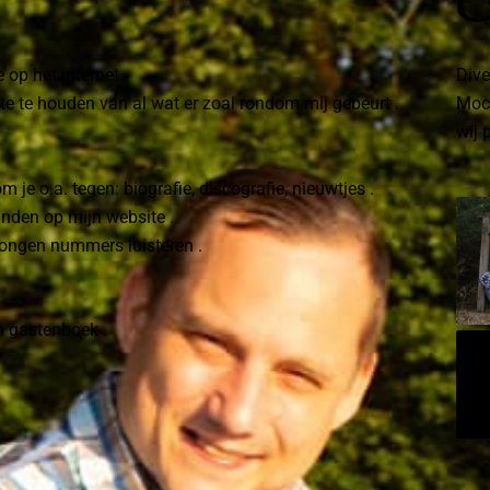
F
 op het internet.
Dive
te te houden van al wat er zoal rondom mij gebeurt .
Moch
wij 
je o.a. tegen: biografie, discografie, nieuwtjes .
inden op mijn website .
ezongen nummers luisteren .
jn gastenboek .