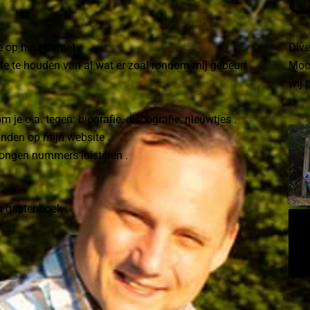
F
 op het internet.
Dive
te te houden van al wat er zoal rondom mij gebeurt .
Moch
wij 
je o.a. tegen: biografie, discografie, nieuwtjes .
inden op mijn website .
ezongen nummers luisteren .
jn gastenboek .