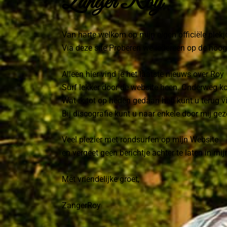
Zanger Roy
Van harte welkom op mijn eigen officiële plekje
Via deze site Proberen we iedereen op de hoog
Alleen hier vind je het laatste nieuws over Roy
Surf lekker door de website heen. Onderweg kom 
Wat ik tot op heden gedaan heb kunt u terug v
Bij discografie kunt u naar enkele door mij g
Veel plezier met rondsurfen op mijn Website
en vergeet geen berichtje achter te laten in mi
Met vriendelijke groet,
ZangerRoy