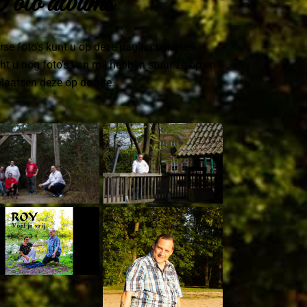
oto albums
rse foto’s kunt u op deze pagina bekijken.
t u nog foto’s van mij hebben stuur ze op en
plaatsen deze op de site.